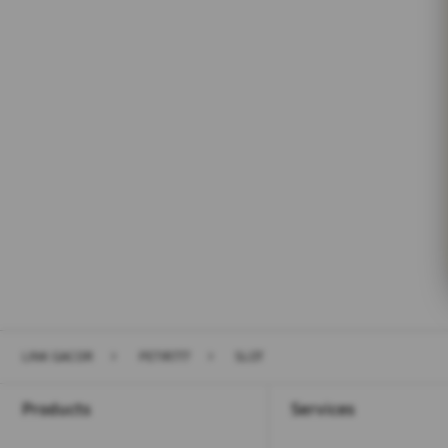
Layer Popup Close
LINK GACOR
>
PETIR777
>
SLOT
Footer Navigation
Products
Services