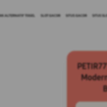
NK ALTERNATIF TOGEL
SLOT GACOR
SITUS GACOR
SITUS SL
PETIR77
Modern
B